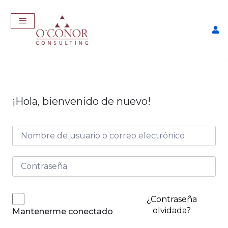
¡Hola, bienvenido de nuevo!
EmpleaTech: Entrevistas &
Negociación
$
175,00
+
ADD
¿Contraseña
olvidada?
Mantenerme conectado