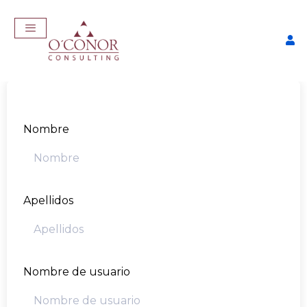
Nombre
Apellidos
EmpleaTech: Entrevistas &
Negociación
$
175,00
+
ADD
Nombre de usuario