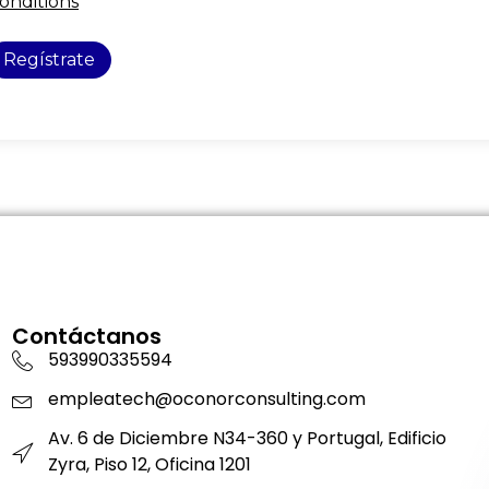
onditions
Regístrate
Contáctanos
593990335594
empleatech@oconorconsulting.com
Av. 6 de Diciembre N34-360 y Portugal, Edificio
Zyra, Piso 12, Oficina 1201