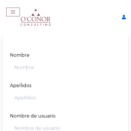
Nombre
Apellidos
EmpleaTech: Curriculum
Pro
$
175,00
+
ADD
Nombre de usuario