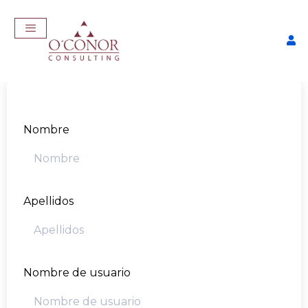
Nombre
Apellidos
EmpleaTech: Entrevistas &
Negociación
$
175,00
+
ADD
Nombre de usuario