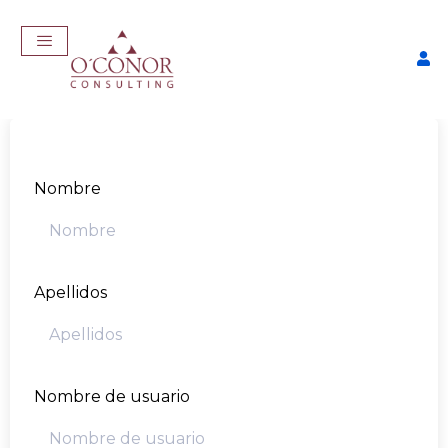
Nombre
Apellidos
EmpleaTech: LinkedIn &
Marca Personal
$
175,00
+
ADD
Nombre de usuario