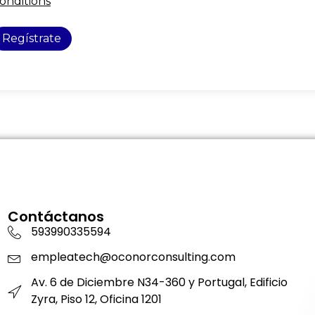
onditions
Regístrate
Contáctanos
593990335594
empleatech@oconorconsulting.com
Av. 6 de Diciembre N34-360 y Portugal, Edificio
Zyra, Piso 12, Oficina 1201