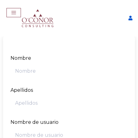
Nombre
Apellidos
EmpleaTech: Job Master
$
457,00
+
ADD
Nombre de usuario