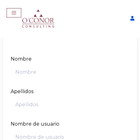
Nombre
Apellidos
EmpleaTech: Curriculum
Pro
$
175,00
+
ADD
Nombre de usuario