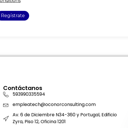
onditions
Regístrate
Contáctanos
593990335594
empleatech@oconorconsulting.com
Av. 6 de Diciembre N34-360 y Portugal, Edificio
Zyra, Piso 12, Oficina 1201