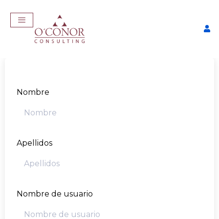
Nombre
Apellidos
EmpleaTech: Entrevistas &
Negociación
$
175,00
+
ADD
Nombre de usuario