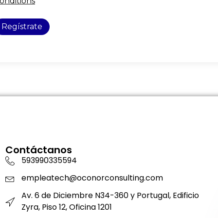
onditions
Regístrate
Contáctanos
593990335594
empleatech@oconorconsulting.com
Av. 6 de Diciembre N34-360 y Portugal, Edificio
Zyra, Piso 12, Oficina 1201