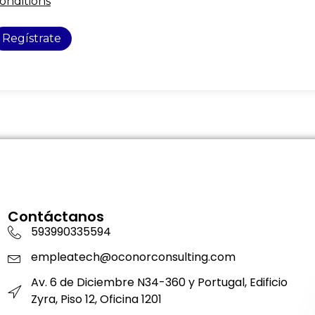
onditions
Regístrate
Contáctanos
593990335594
empleatech@oconorconsulting.com
Av. 6 de Diciembre N34-360 y Portugal, Edificio
Zyra, Piso 12, Oficina 1201