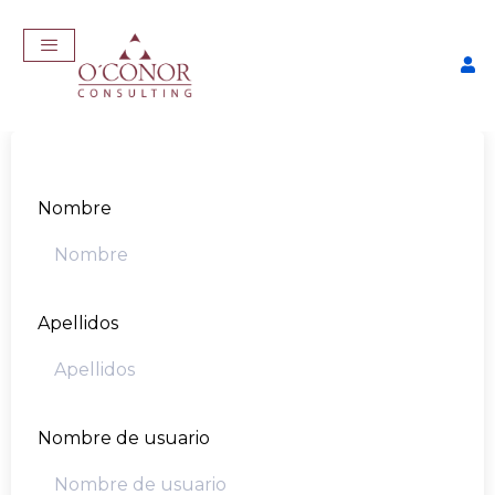
Nombre
Apellidos
iculum
EmpleaTech: LinkedIn 
Marca Personal
$
175,00
+
ADD
Nombre de usuario