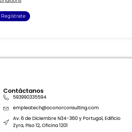
onditions
Regístrate
Contáctanos
593990335594
empleatech@oconorconsulting.com
Av. 6 de Diciembre N34-360 y Portugal, Edificio
Zyra, Piso 12, Oficina 1201