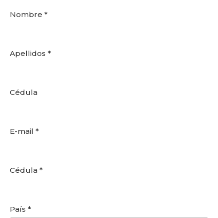
Nombre
*
Apellidos
*
Cédula
E-mail
*
EmpleaTech: Curriculum
Pro
Cédula
*
$
175,00
+
ADD
País
*