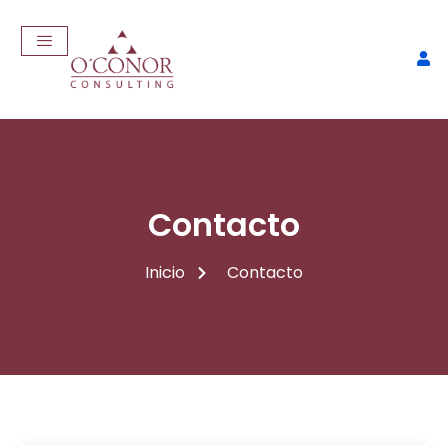
Contacto
Inicio
Contacto
EmpleaTech: Entrevistas &
Negociación
$
175,00
+
ADD