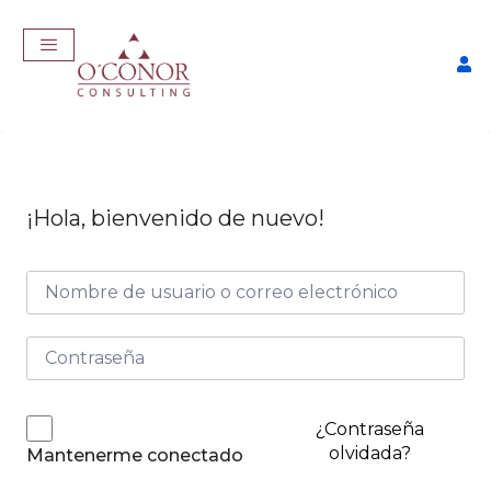
¡Hola, bienvenido de nuevo!
EmpleaTech: Entrevistas 
ter
Negociación
+
ADD
$
175,00
+
A
¿Contraseña
olvidada?
Mantenerme conectado