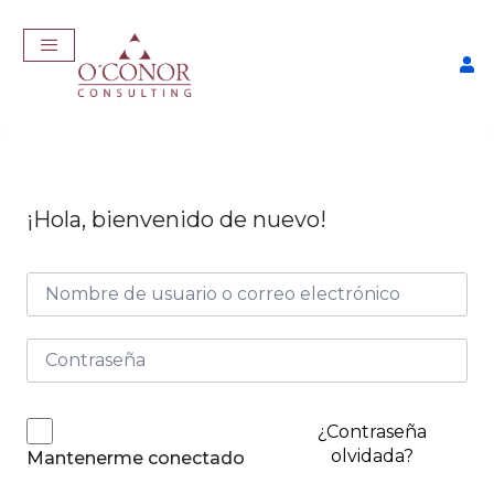
¡Hola, bienvenido de nuevo!
EmpleaTech: LinkedIn &
Marca Personal
$
175,00
+
ADD
¿Contraseña
olvidada?
Mantenerme conectado