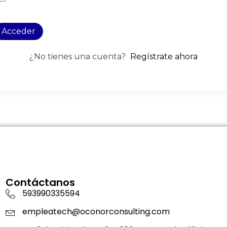
Acceder
¿No tienes una cuenta?
Regístrate ahora
Contáctanos
593990335594
empleatech@oconorconsulting.com