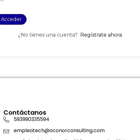
Acceder
¿No tienes una cuenta?
Regístrate ahora
Contáctanos
593990335594
empleatech@oconorconsulting.com