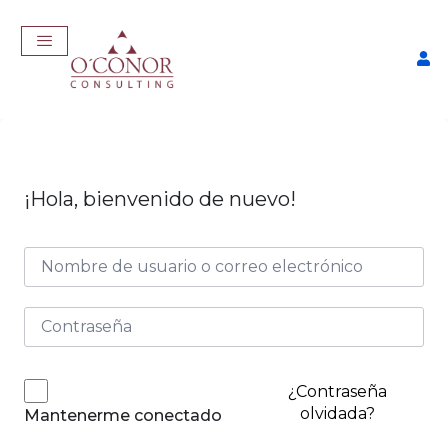
¡Hola, bienvenido de nuevo!
Taller Consigue Trabajo con
IA
$
57,00
+
ADD
¿Contraseña
olvidada?
Mantenerme conectado