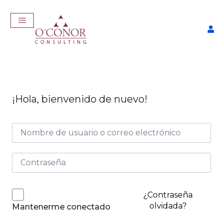
¡Hola, bienvenido de nuevo!
EmpleaTech: Entrevistas &
Negociación
$
175,00
+
ADD
¿Contraseña
olvidada?
Mantenerme conectado