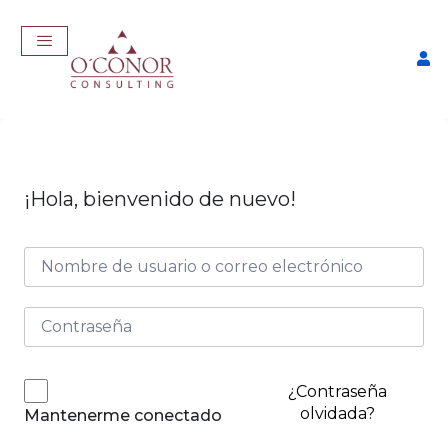
¡Hola, bienvenido de nuevo!
EmpleaTech: LinkedIn &
Marca Personal
$
175,00
+
ADD
¿Contraseña
olvidada?
Mantenerme conectado