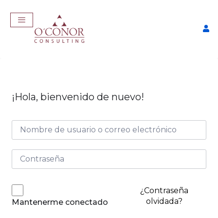
¡Hola, bienvenido de nuevo!
EmpleaTech: Entrevistas &
Negociación
$
175,00
+
ADD
¿Contraseña
olvidada?
Mantenerme conectado