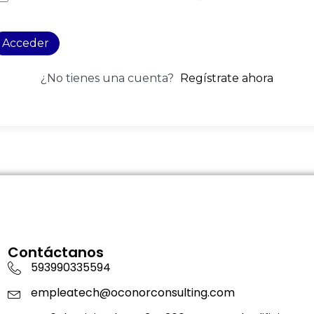
Acceder
¿No tienes una cuenta?
Regístrate ahora
Contáctanos
593990335594
empleatech@oconorconsulting.com