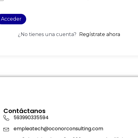
Acceder
¿No tienes una cuenta?
Regístrate ahora
Contáctanos
593990335594
empleatech@oconorconsulting.com