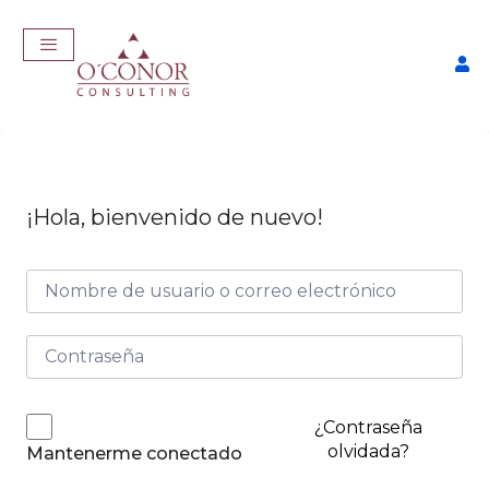
¡Hola, bienvenido de nuevo!
EmpleaTech: Entrevistas &
Negociación
$
175,00
+
ADD
¿Contraseña
olvidada?
Mantenerme conectado