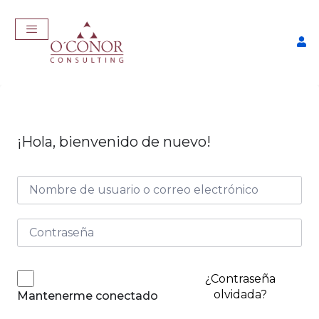
¡Hola, bienvenido de nuevo!
EmpleaTech: Entrevistas &
Negociación
$
175,00
+
ADD
¿Contraseña
olvidada?
Mantenerme conectado