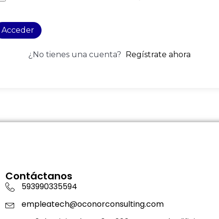
Acceder
¿No tienes una cuenta?
Regístrate ahora
Contáctanos
593990335594
empleatech@oconorconsulting.com