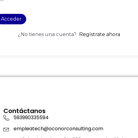
Acceder
¿No tienes una cuenta?
Regístrate ahora
Contáctanos
593990335594
empleatech@oconorconsulting.com