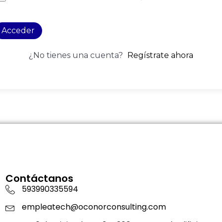
Acceder
¿No tienes una cuenta?
Regístrate ahora
Contáctanos
593990335594
empleatech@oconorconsulting.com