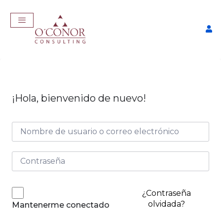
¡Hola, bienvenido de nuevo!
Taller Consigue Trabajo con
IA
$
57,00
+
ADD
¿Contraseña
olvidada?
Mantenerme conectado