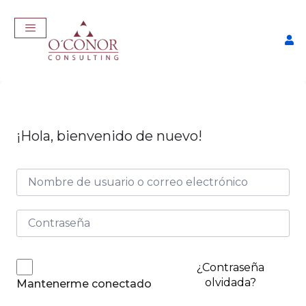
¡Hola, bienvenido de nuevo!
EmpleaTech: LinkedIn &
Marca Personal
$
175,00
+
ADD
¿Contraseña
olvidada?
Mantenerme conectado