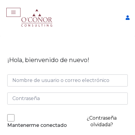
¡Hola, bienvenido de nuevo!
EmpleaTech: Curriculum
Pro
$
175,00
+
ADD
¿Contraseña
olvidada?
Mantenerme conectado