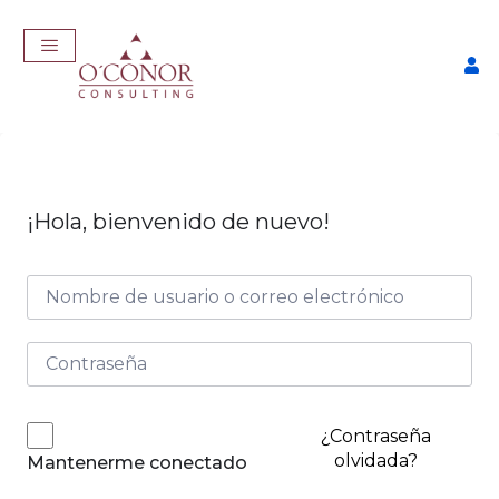
¡Hola, bienvenido de nuevo!
EmpleaTech: Job Master
$
457,00
+
ADD
¿Contraseña
olvidada?
Mantenerme conectado