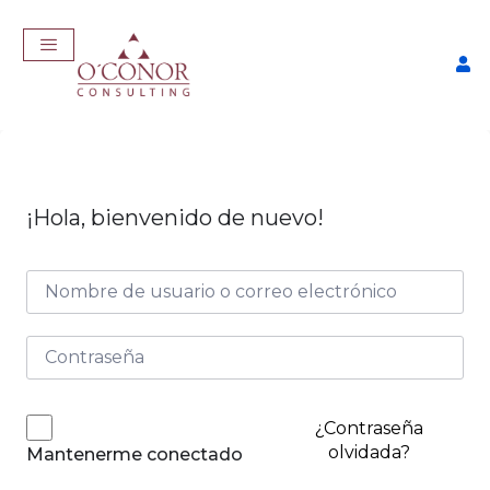
¡Hola, bienvenido de nuevo!
EmpleaTech: Curriculum
Pro
$
175,00
+
ADD
¿Contraseña
olvidada?
Mantenerme conectado