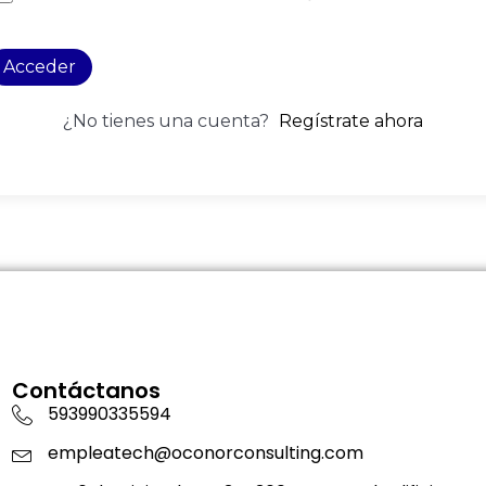
Acceder
¿No tienes una cuenta?
Regístrate ahora
Contáctanos
593990335594
empleatech@oconorconsulting.com