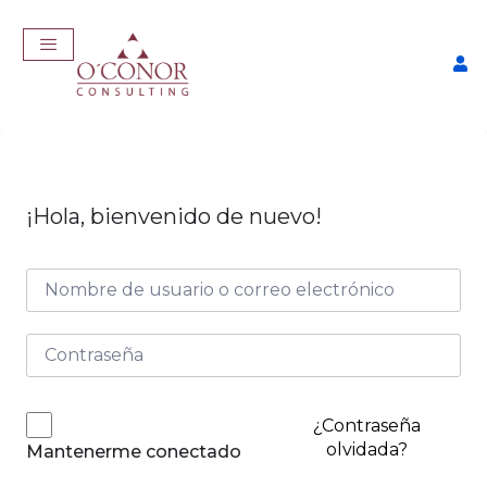
¡Hola, bienvenido de nuevo!
EmpleaTech: Entrevistas &
Negociación
$
175,00
+
ADD
¿Contraseña
olvidada?
Mantenerme conectado