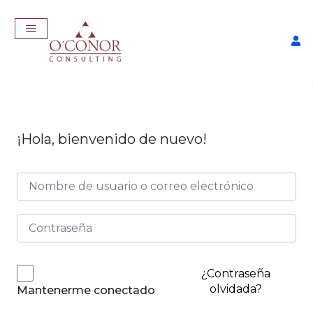
¡Hola, bienvenido de nuevo!
leaTech: LinkedIn &
Taller C
ca Personal
IA
5,00
$
57,00
+
ADD
¿Contraseña
olvidada?
Mantenerme conectado