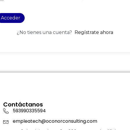
Acceder
¿No tienes una cuenta?
Regístrate ahora
Contáctanos
593990335594
empleatech@oconorconsulting.com