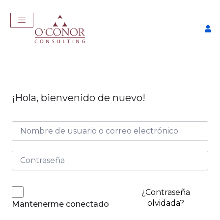
¡Hola, bienvenido de nuevo!
EmpleaTech: Curriculum
Pro
$
175,00
+
ADD
¿Contraseña
olvidada?
Mantenerme conectado