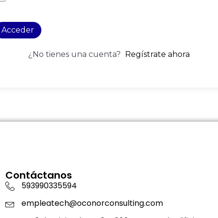
Acceder
¿No tienes una cuenta?
Regístrate ahora
Contáctanos
593990335594
empleatech@oconorconsulting.com