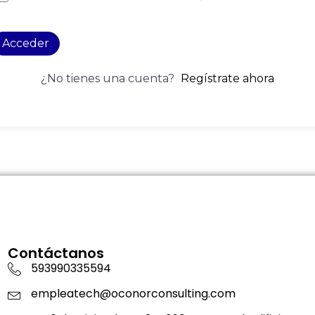
Acceder
¿No tienes una cuenta?
Regístrate ahora
Contáctanos
593990335594
empleatech@oconorconsulting.com