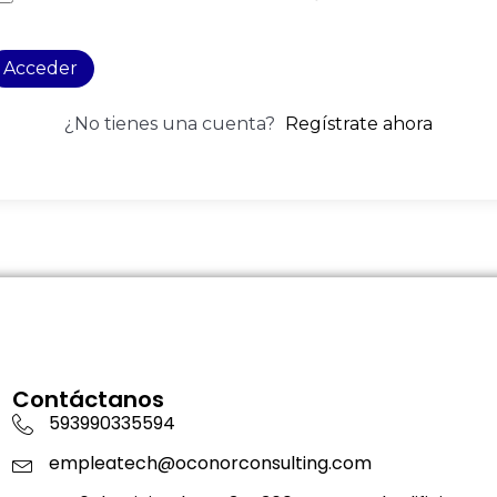
Acceder
¿No tienes una cuenta?
Regístrate ahora
Contáctanos
593990335594
empleatech@oconorconsulting.com