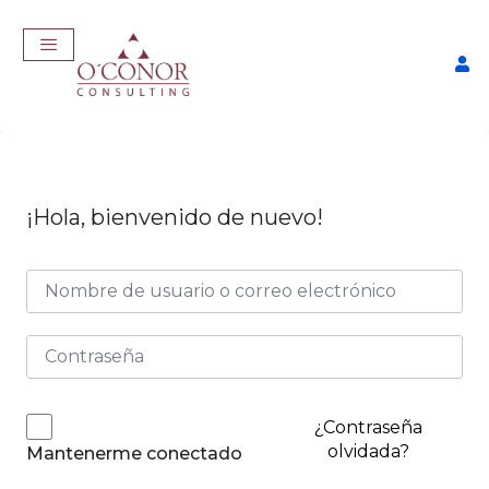
¡Hola, bienvenido de nuevo!
EmpleaTech: Job Master
$
457,00
+
ADD
¿Contraseña
olvidada?
Mantenerme conectado