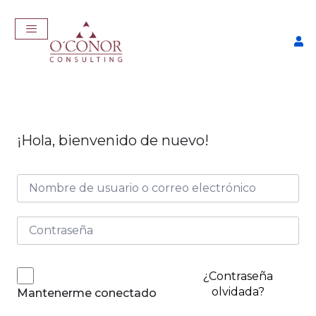
¡Hola, bienvenido de nuevo!
EmpleaTech: Job Master
$
457,00
+
ADD
¿Contraseña
olvidada?
Mantenerme conectado