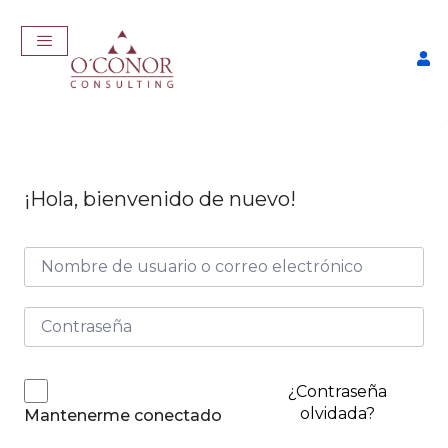
¡Hola, bienvenido de nuevo!
EmpleaTech: Entrevistas &
Negociación
$
175,00
+
ADD
¿Contraseña
olvidada?
Mantenerme conectado