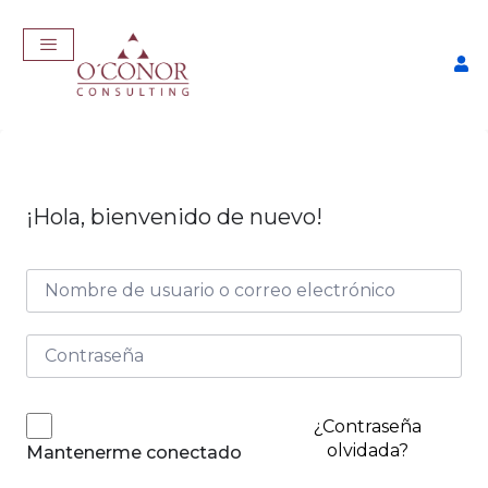
¡Hola, bienvenido de nuevo!
EmpleaTech: Job Master
$
457,00
+
ADD
¿Contraseña
olvidada?
Mantenerme conectado