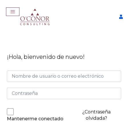
¡Hola, bienvenido de nuevo!
EmpleaTech: Curriculum
Pro
$
175,00
+
ADD
¿Contraseña
olvidada?
Mantenerme conectado